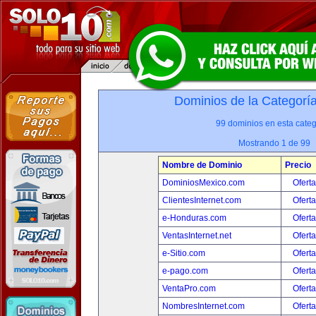
Dominios de la Categorí
99 dominios en esta categ
Mostrando 1 de 99
Nombre de Dominio
Precio
DominiosMexico.com
Oferta
ClientesInternet.com
Oferta
e-Honduras.com
Oferta
VentasInternet.net
Oferta
e-Sitio.com
Oferta
e-pago.com
Oferta
VentaPro.com
Oferta
NombresInternet.com
Oferta