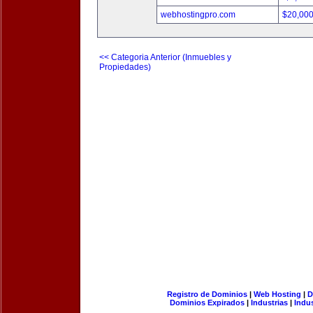
webhostingpro.com
$20,00
<< Categoria Anterior (Inmuebles y
Propiedades)
Registro de Dominios
|
Web Hosting
|
D
Dominios Expirados
|
Industrias
|
Indu