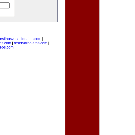
estinosvacacionales.com
|
ros.com
|
reservarboletos.com
|
leos.com
|