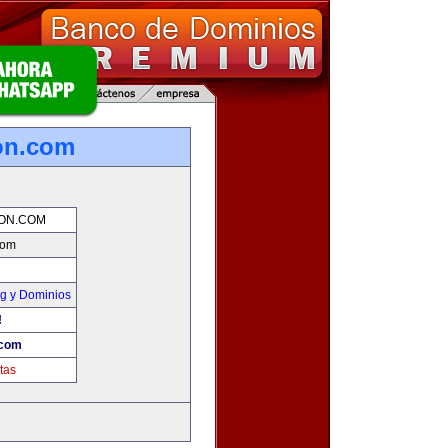
on.com
ION.COM
com
g y Dominios
!
.com
tas