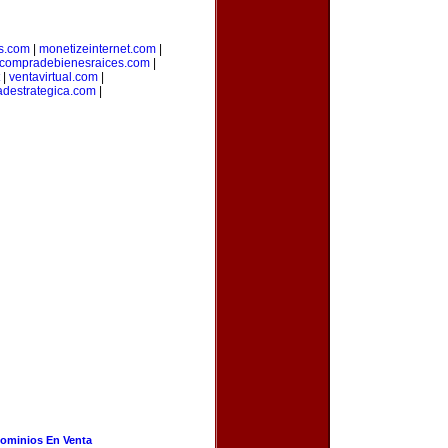
s.com
|
monetizeinternet.com
|
compradebienesraices.com
|
|
ventavirtual.com
|
adestrategica.com
|
ominios En Venta