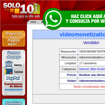
videomonetizati
Vendido!
Mayusculas:
VIDEOMONETIZAT
Minusculas:
videomonetization.
Longitud:
17 caracteres
Categorias:
Internet
,
Web Hostin
Precio:
Realizar una oferta
Visitar!
videomonetization
Serán consideradas ofer