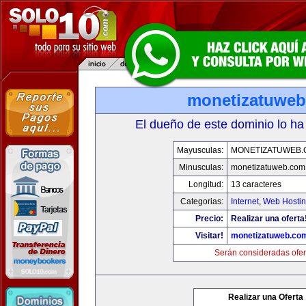
monetizatuwe
El dueño de este dominio lo ha
Mayusculas:
MONETIZATUWEB
Minusculas:
monetizatuweb.com
Longitud:
13 caracteres
Categorias:
Internet
,
Web Hostin
Precio:
Realizar una oferta
Visitar!
monetizatuweb.co
Serán consideradas ofer
Realizar una Oferta