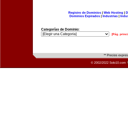
Registro de Dominios
|
Web Hosting
|
D
Dominios Expirados
|
Industrias
|
Indu
Categorías de Dominio:
[Pág. princi
** Precios expre
© 2002/2022 Solo10.com