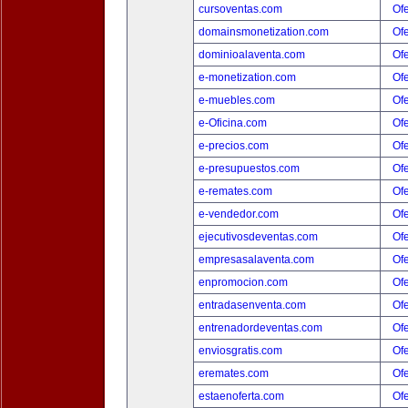
cursoventas.com
Ofe
domainsmonetization.com
Ofe
dominioalaventa.com
Ofe
e-monetization.com
Ofe
e-muebles.com
Ofe
e-Oficina.com
Ofe
e-precios.com
Ofe
e-presupuestos.com
Ofe
e-remates.com
Ofe
e-vendedor.com
Ofe
ejecutivosdeventas.com
Ofe
empresasalaventa.com
Ofe
enpromocion.com
Ofe
entradasenventa.com
Ofe
entrenadordeventas.com
Ofe
enviosgratis.com
Ofe
eremates.com
Ofe
estaenoferta.com
Ofe