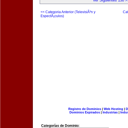
Ver Siguientes 150 >
<< Categoria Anterior (TelevisiÃ³n y
Cat
EspectÃ¡culos)
Registro de Dominios
|
Web Hosting
|
D
Dominios Expirados
|
Industrias
|
Indu
Categorías de Dominio: