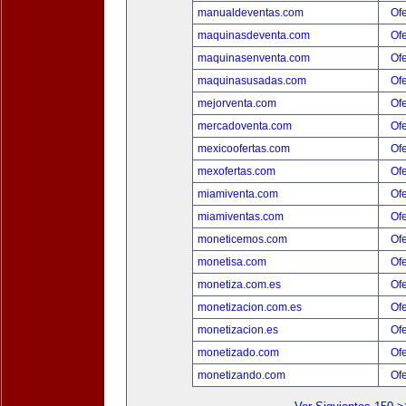
manualdeventas.com
Ofe
maquinasdeventa.com
Ofe
maquinasenventa.com
Ofe
maquinasusadas.com
Ofe
mejorventa.com
Ofe
mercadoventa.com
Ofe
mexicoofertas.com
Ofe
mexofertas.com
Ofe
miamiventa.com
Ofe
miamiventas.com
Ofe
moneticemos.com
Ofe
monetisa.com
Ofe
monetiza.com.es
Ofe
monetizacion.com.es
Ofe
monetizacion.es
Ofe
monetizado.com
Ofe
monetizando.com
Ofe