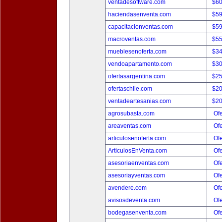
ventadesoftware.com
$6
haciendasenventa.com
$5
capacitacionventas.com
$5
macroventas.com
$5
mueblesenoferta.com
$3
vendoapartamento.com
$3
ofertasargentina.com
$2
ofertaschile.com
$2
ventadeartesanias.com
$2
agrosubasta.com
Ofe
areaventas.com
Ofe
articulosenoferta.com
Ofe
ArticulosEnVenta.com
Ofe
asesoriaenventas.com
Ofe
asesoriayventas.com
Ofe
avendere.com
Ofe
avisosdeventa.com
Ofe
bodegasenventa.com
Ofe