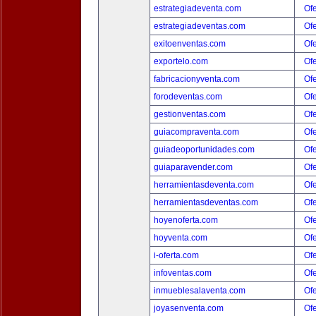
estrategiadeventa.com
Ofe
estrategiadeventas.com
Ofe
exitoenventas.com
Ofe
exportelo.com
Ofe
fabricacionyventa.com
Ofe
forodeventas.com
Ofe
gestionventas.com
Ofe
guiacompraventa.com
Ofe
guiadeoportunidades.com
Ofe
guiaparavender.com
Ofe
herramientasdeventa.com
Ofe
herramientasdeventas.com
Ofe
hoyenoferta.com
Ofe
hoyventa.com
Ofe
i-oferta.com
Ofe
infoventas.com
Ofe
inmueblesalaventa.com
Ofe
joyasenventa.com
Ofe