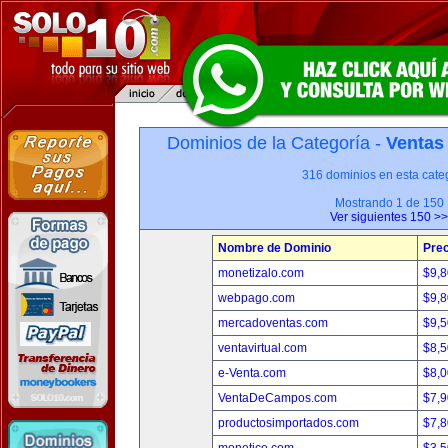
Dominios de la Categoría -
Ventas
316 dominios en esta categ
Mostrando 1 de 150
Ver siguientes 150 >>
Nombre de Dominio
Prec
monetizalo.com
$9,
webpago.com
$9,
mercadoventas.com
$9,
ventavirtual.com
$8,
e-Venta.com
$8,
VentaDeCampos.com
$7,
productosimportados.com
$7,