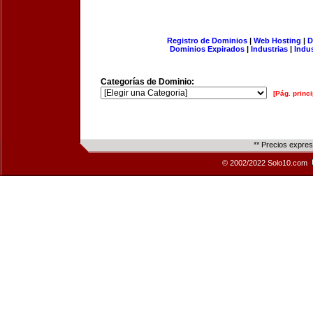
Registro de Dominios
|
Web Hosting
|
D
Dominios Expirados
|
Industrias
|
Indu
Categorías de Dominio:
[Pág. princi
** Precios expre
© 2002/2022 Solo10.com