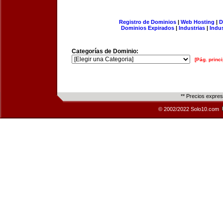
Registro de Dominios
|
Web Hosting
|
D
Dominios Expirados
|
Industrias
|
Indu
Categorías de Dominio:
[Pág. princi
** Precios expre
© 2002/2022 Solo10.com