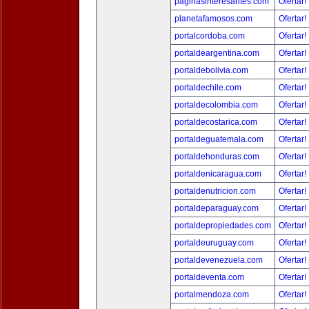
paginasinteresantes.com
Ofertar!
planetafamosos.com
Ofertar!
portalcordoba.com
Ofertar!
portaldeargentina.com
Ofertar!
portaldebolivia.com
Ofertar!
portaldechile.com
Ofertar!
portaldecolombia.com
Ofertar!
portaldecostarica.com
Ofertar!
portaldeguatemala.com
Ofertar!
portaldehonduras.com
Ofertar!
portaldenicaragua.com
Ofertar!
portaldenutricion.com
Ofertar!
portaldeparaguay.com
Ofertar!
portaldepropiedades.com
Ofertar!
portaldeuruguay.com
Ofertar!
portaldevenezuela.com
Ofertar!
portaldeventa.com
Ofertar!
portalmendoza.com
Ofertar!