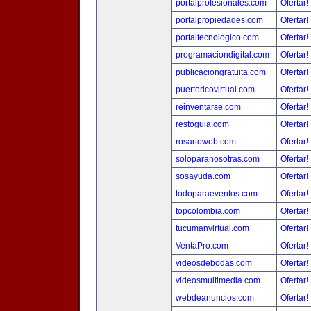
portalprofesionales.com
Ofertar!
portalpropiedades.com
Ofertar!
portaltecnologico.com
Ofertar!
programaciondigital.com
Ofertar!
publicaciongratuita.com
Ofertar!
puertoricovirtual.com
Ofertar!
reinventarse.com
Ofertar!
restoguia.com
Ofertar!
rosarioweb.com
Ofertar!
soloparanosotras.com
Ofertar!
sosayuda.com
Ofertar!
todoparaeventos.com
Ofertar!
topcolombia.com
Ofertar!
tucumanvirtual.com
Ofertar!
VentaPro.com
Ofertar!
videosdebodas.com
Ofertar!
videosmultimedia.com
Ofertar!
webdeanuncios.com
Ofertar!