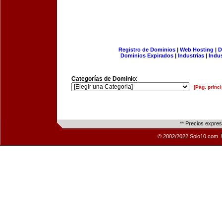
Registro de Dominios
|
Web Hosting
|
D
Dominios Expirados
|
Industrias
|
Indu
Categorías de Dominio:
[Pág. princi
** Precios expre
© 2002/2022 Solo10.com