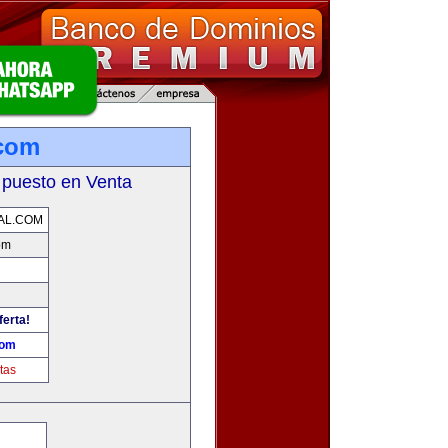
.com
 puesto en Venta
AL.COM
com
ferta!
com
tas