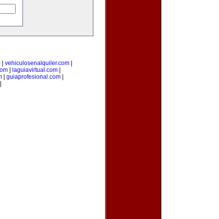
m
|
vehiculosenalquiler.com
|
com
|
laguiavirtual.com
|
m
|
guiaprofesional.com
|
|