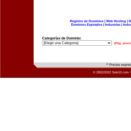
Registro de Dominios
|
Web Hosting
|
D
Dominios Expirados
|
Industrias
|
Indu
Categorías de Dominio:
[Pág. princi
** Precios expre
© 2002/2022 Solo10.com