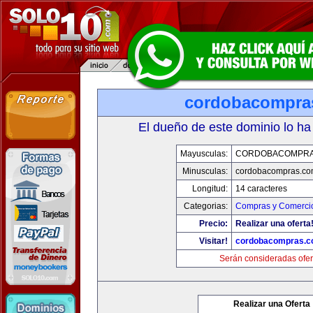
cordobacompra
El dueño de este dominio lo ha
Mayusculas:
CORDOBACOMPRA
Minusculas:
cordobacompras.co
Longitud:
14 caracteres
Categorias:
Compras y Comercio
Precio:
Realizar una oferta
Visitar!
cordobacompras.
Serán consideradas ofer
Realizar una Oferta