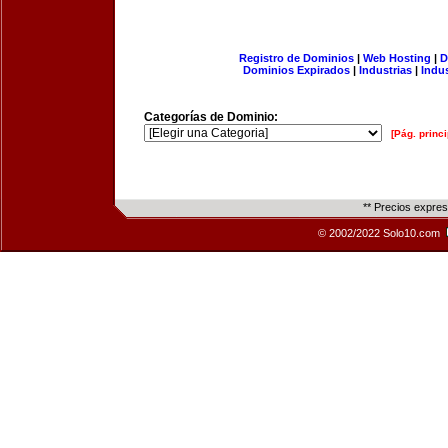
Registro de Dominios
|
Web Hosting
|
D
Dominios Expirados
|
Industrias
|
Indu
Categorías de Dominio:
[Pág. princi
** Precios expre
© 2002/2022 Solo10.com