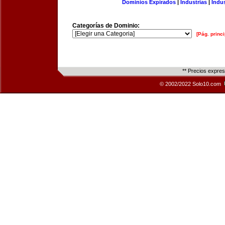
Dominios Expirados
|
Industrias
|
Indu
Categorías de Dominio:
[Pág. princi
** Precios expre
© 2002/2022 Solo10.com