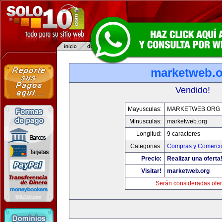
marketweb.o
Vendido!
Mayusculas:
MARKETWEB.ORG
Minusculas:
marketweb.org
Longitud:
9 caracteres
Categorias:
Compras y Comercio
Precio:
Realizar una oferta
Visitar!
marketweb.org
Serán consideradas ofer