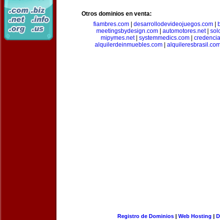
Otros dominios en venta:
fiambres.com
|
desarrollodevideojuegos.com
|
meetingsbydesign.com
|
automotores.net
|
sol
mipymes.net
|
systemmedics.com
|
credencia
alquilerdeinmuebles.com
|
alquileresbrasil.co
Registro de Dominios
|
Web Hosting
|
D