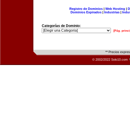
Registro de Dominios
|
Web Hosting
|
D
Dominios Expirados
|
Industrias
|
Indu
Categorías de Dominio:
[Pág. princi
** Precios expre
© 2002/2022 Solo10.com