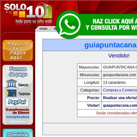
guiapuntacan
Vendido!
Mayusculas:
GUIAPUNTACANA.
Minusculas:
guiapuntacana.com
Longitud:
13 caracteres
Categorias:
Compras y Comercio
Precio:
Realizar una oferta
Visitar!
guiapuntacana.co
Serán consideradas ofer