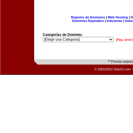
Registro de Dominios
|
Web Hosting
|
D
Dominios Expirados
|
Industrias
|
Indu
Categorías de Dominio:
[Pág. princi
** Precios expre
© 2002/2022 Solo10.com