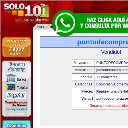
puntodecompr
Vendido!
Mayusculas:
PUNTODECOMPRA
Minusculas:
puntodecompra.co
Longitud:
13 caracteres
Categorias:
Compras y Comercio
Precio:
Realizar una oferta
Visitar!
puntodecompra.co
Serán consideradas ofer