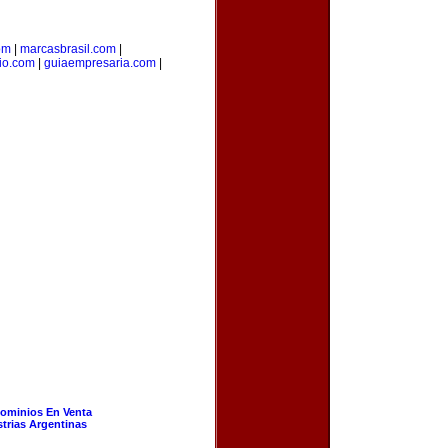
om
|
marcasbrasil.com
|
rio.com
|
guiaempresaria.com
|
ominios En Venta
strias Argentinas