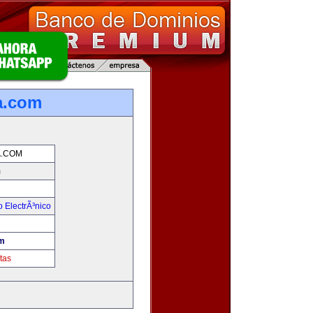
a.com
.COM
m
 ElectrÃ³nico
!
m
tas