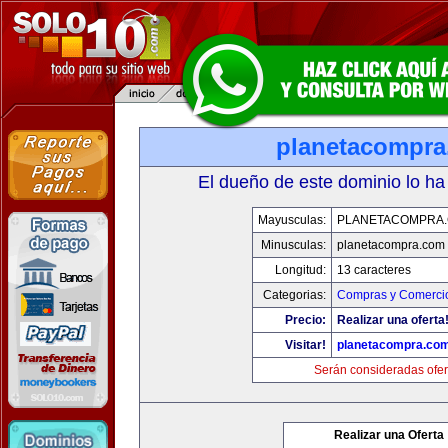
planetacompr
El dueño de este dominio lo ha
Mayusculas:
PLANETACOMPRA
Minusculas:
planetacompra.com
Longitud:
13 caracteres
Categorias:
Compras y Comercio
Precio:
Realizar una oferta
Visitar!
planetacompra.co
Serán consideradas ofer
Realizar una Oferta