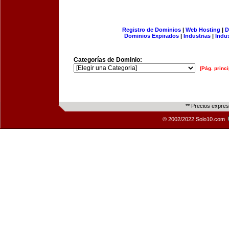
Registro de Dominios
|
Web Hosting
|
D
Dominios Expirados
|
Industrias
|
Indu
Categorías de Dominio:
[Pág. princi
** Precios expre
© 2002/2022 Solo10.com