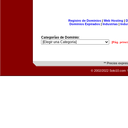
Registro de Dominios
|
Web Hosting
|
D
Dominios Expirados
|
Industrias
|
Indu
Categorías de Dominio:
[Pág. princi
** Precios expre
© 2002/2022 Solo10.com