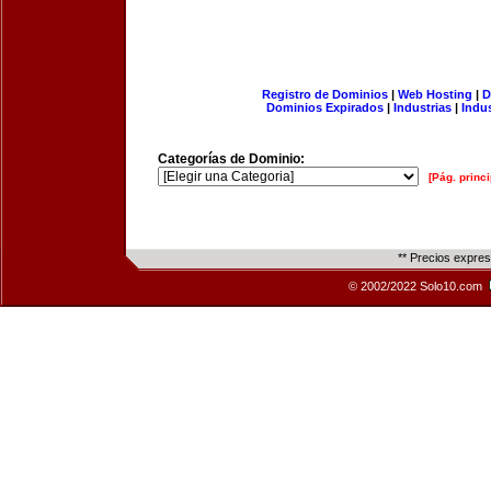
Registro de Dominios
|
Web Hosting
|
D
Dominios Expirados
|
Industrias
|
Indu
Categorías de Dominio:
[Pág. princi
** Precios expre
© 2002/2022 Solo10.com