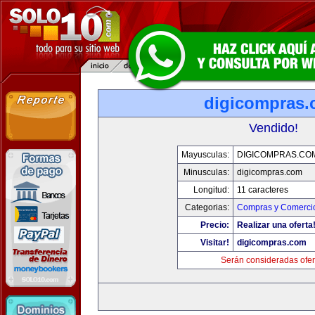
digicompras
Vendido!
Mayusculas:
DIGICOMPRAS.CO
Minusculas:
digicompras.com
Longitud:
11 caracteres
Categorias:
Compras y Comercio
Precio:
Realizar una oferta
Visitar!
digicompras.com
Serán consideradas ofer