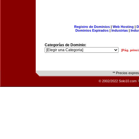
Registro de Dominios
|
Web Hosting
|
D
Dominios Expirados
|
Industrias
|
Indu
Categorías de Dominio:
[Pág. princi
** Precios expre
© 2002/2022 Solo10.com