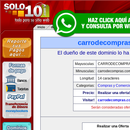
carrodecompra
El dueño de este dominio lo ha
Mayusculas:
CARRODECOMPRA
Minusculas:
carrodecompras.co
Longitud:
14 caracteres
Categorias:
Compras y Comercio
Precio:
Realizar una oferta
Visitar!
carrodecompras.c
Serán consideradas ofer
Realizar una Oferta