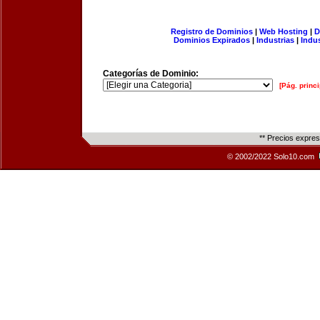
Registro de Dominios
|
Web Hosting
|
D
Dominios Expirados
|
Industrias
|
Indu
Categorías de Dominio:
[Pág. princi
** Precios expre
© 2002/2022 Solo10.com