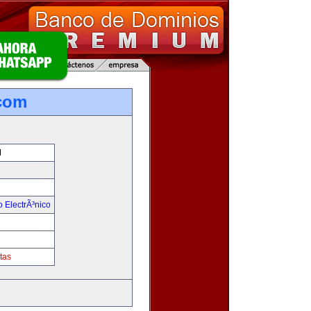
com
M
 ElectrÃ³nico
!
tas