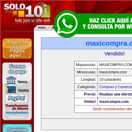
maxicompra.
Vendido!
Mayusculas:
MAXICOMPRA.CO
Minusculas:
maxicompra.com
Longitud:
10 caracteres
Categorias:
Compras y Comercio
Precio:
Realizar una oferta
Visitar!
maxicompra.com
Serán consideradas ofer