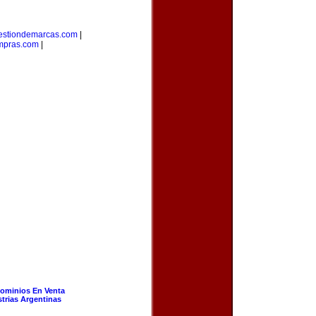
estiondemarcas.com
|
mpras.com
|
ominios En Venta
strias Argentinas