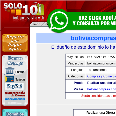
boliviacompra
El dueño de este dominio lo ha
Mayusculas:
BOLIVIACOMPRAS
Minusculas:
boliviacompras.com
Longitud:
14 caracteres
Categorias:
Compras y Comercio
Precio:
Realizar una oferta
Visitar!
boliviacompras.co
Serán consideradas ofer
Realizar una Oferta