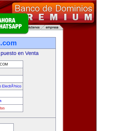
s.com
 puesto en Venta
.COM
 ElectrÃ³nico
!
m
tas