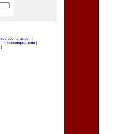
ezuelacompras.com
|
|
mexicocompras.com
|
m
|