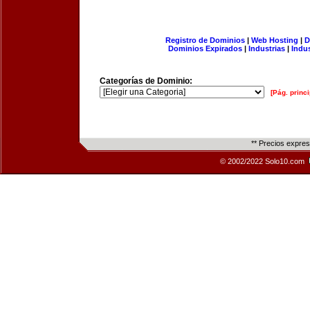
Registro de Dominios
|
Web Hosting
|
D
Dominios Expirados
|
Industrias
|
Indu
Categorías de Dominio:
[Pág. princi
** Precios expre
© 2002/2022 Solo10.com