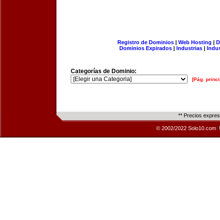
Registro de Dominios
|
Web Hosting
|
D
Dominios Expirados
|
Industrias
|
Indu
Categorías de Dominio:
[Pág. princi
** Precios expre
© 2002/2022 Solo10.com