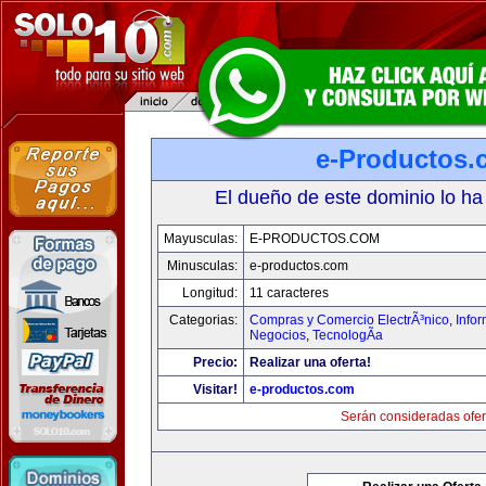
e-Productos.
El dueño de este dominio lo ha
Mayusculas:
E-PRODUCTOS.COM
Minusculas:
e-productos.com
Longitud:
11 caracteres
Categorias:
Compras y Comercio ElectrÃ³nico
,
Info
Negocios
,
TecnologÃ­a
Precio:
Realizar una oferta!
Visitar!
e-productos.com
Serán consideradas ofer