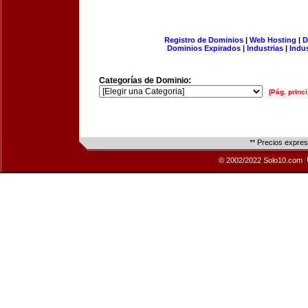
Registro de Dominios
|
Web Hosting
|
D
Dominios Expirados
|
Industrias
|
Indu
Categorías de Dominio:
[Pág. princi
** Precios expre
© 2002/2022 Solo10.com