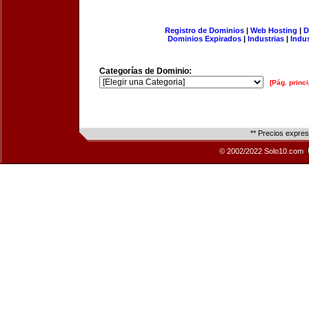
Registro de Dominios
|
Web Hosting
|
D
Dominios Expirados
|
Industrias
|
Indu
Categorías de Dominio:
[Pág. princi
** Precios expre
© 2002/2022 Solo10.com