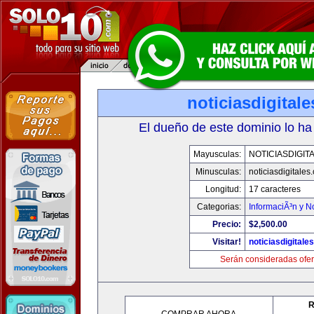
noticiasdigital
El dueño de este dominio lo ha
Mayusculas:
NOTICIASDIGIT
Minusculas:
noticiasdigitales
Longitud:
17 caracteres
Categorias:
InformaciÃ³n y No
Precio:
$2,500.00
Visitar!
noticiasdigitale
Serán consideradas ofer
R