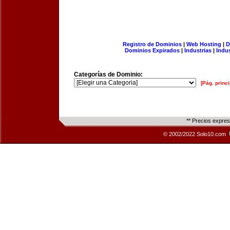
Registro de Dominios
|
Web Hosting
|
D
Dominios Expirados
|
Industrias
|
Indu
Categorías de Dominio:
[Pág. princi
** Precios expre
© 2002/2022 Solo10.com