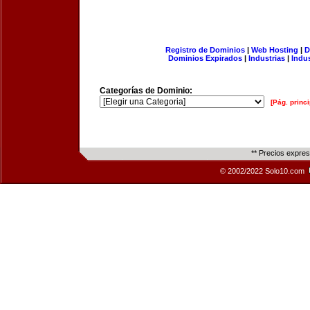
Registro de Dominios
|
Web Hosting
|
D
Dominios Expirados
|
Industrias
|
Indu
Categorías de Dominio:
[Pág. princi
** Precios expre
© 2002/2022 Solo10.com