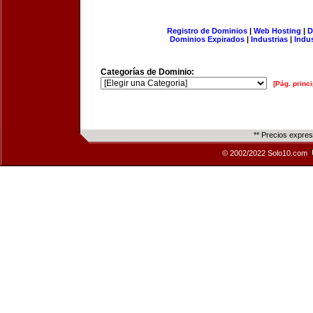
Registro de Dominios
|
Web Hosting
|
D
Dominios Expirados
|
Industrias
|
Indu
Categorías de Dominio:
[Pág. princi
** Precios expre
© 2002/2022 Solo10.com