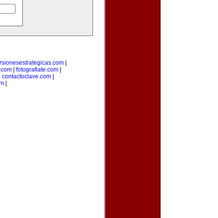
rsionesestrategicas.com
|
.com
|
fotografiate.com
|
|
contactoclave.com
|
om
|