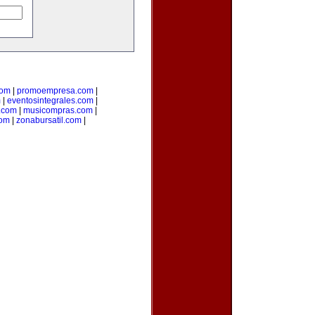
com
|
promoempresa.com
|
m
|
eventosintegrales.com
|
.com
|
musicompras.com
|
com
|
zonabursatil.com
|