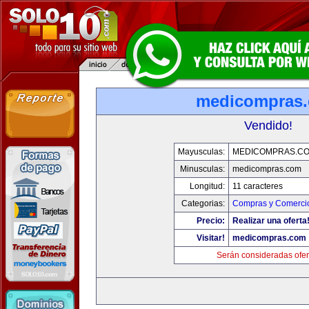
medicompras
Vendido!
Mayusculas:
MEDICOMPRAS.C
Minusculas:
medicompras.com
Longitud:
11 caracteres
Categorias:
Compras y Comercio
Precio:
Realizar una oferta
Visitar!
medicompras.com
Serán consideradas ofer