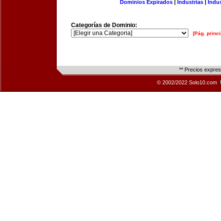
Dominios Expirados
|
Industrias
|
Indu
Categorías de Dominio:
[Pág. princi
** Precios expre
© 2002/2022 Solo10.com