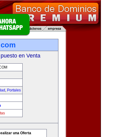
.com
 puesto en Venta
.COM
idad
,
Portales
m
tas
ealizar una Oferta