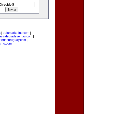
Ofrecido $
s
|
guiamarketing.com
|
estrategiadeventas.com
|
ofertasuruguay.com
|
ismo.com
|