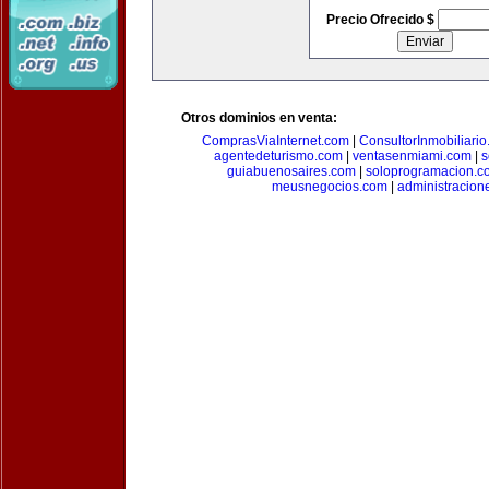
Precio Ofrecido $
Otros dominios en venta:
ComprasViaInternet.com
|
ConsultorInmobiliari
agentedeturismo.com
|
ventasenmiami.com
|
s
guiabuenosaires.com
|
soloprogramacion.c
meusnegocios.com
|
administracio