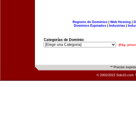
Registro de Dominios
|
Web Hosting
|
D
Dominios Expirados
|
Industrias
|
Indu
Categorías de Dominio:
[Pág. princi
** Precios expre
© 2002/2022 Solo10.com