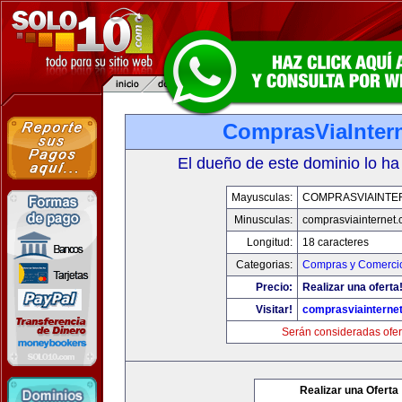
ComprasViaInter
El dueño de este dominio lo ha
Mayusculas:
COMPRASVIAINTE
Minusculas:
comprasviainternet
Longitud:
18 caracteres
Categorias:
Compras y Comercio
Precio:
Realizar una oferta
Visitar!
comprasviainterne
Serán consideradas ofer
Realizar una Oferta