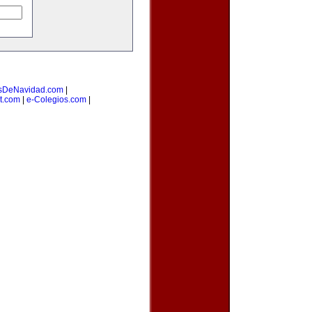
sDeNavidad.com
|
et.com
|
e-Colegios.com
|