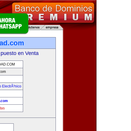
ad.com
 puesto en Venta
DAD.COM
com
 ElectrÃ³nico
!
.com
tas