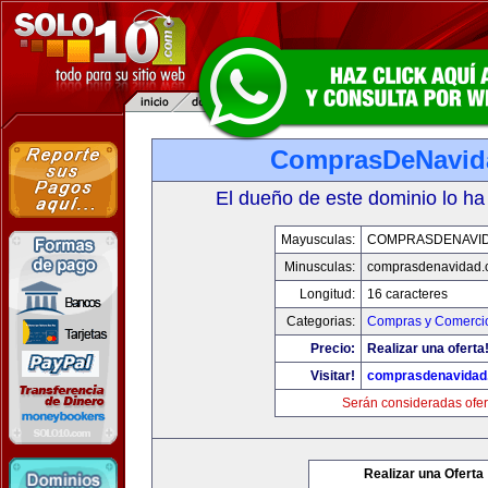
ComprasDeNavid
El dueño de este dominio lo ha
Mayusculas:
COMPRASDENAVI
Minusculas:
comprasdenavidad.
Longitud:
16 caracteres
Categorias:
Compras y Comercio
Precio:
Realizar una oferta
Visitar!
comprasdenavidad
Serán consideradas ofer
Realizar una Oferta