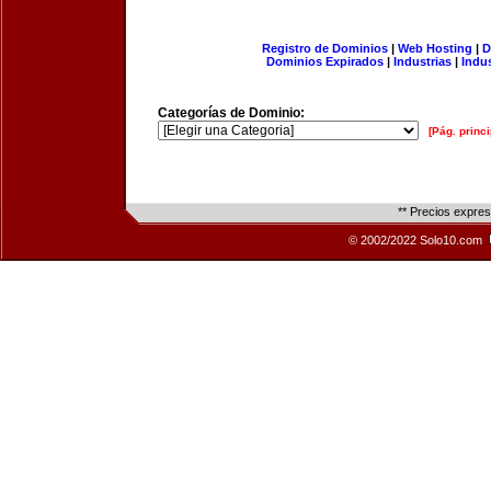
Registro de Dominios
|
Web Hosting
|
D
Dominios Expirados
|
Industrias
|
Indu
Categorías de Dominio:
[Pág. princi
** Precios expre
© 2002/2022 Solo10.com