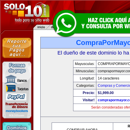
CompraPorMayo
El dueño de este dominio lo ha
Mayusculas:
COMPRAPORMAYO
Minusculas:
comprapormayor.co
Longitud:
14 caracteres
Categorias:
Compras y Comercio
Precio:
$1,999.00
Visitar!
comprapormayor.
Serán consideradas ofer
R