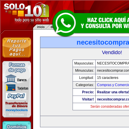
necesitocompra
Vendido!
Mayusculas:
NECESITOCOMPR
Minusculas:
necesitocomprar.co
Longitud:
15 caracteres
Categorias:
Compras y Comercio
Precio:
Realizar una oferta
Visitar!
necesitocomprar.
Serán consideradas ofer