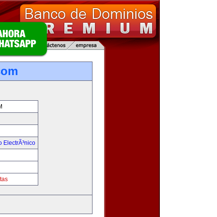
com
M
 ElectrÃ³nico
!
tas