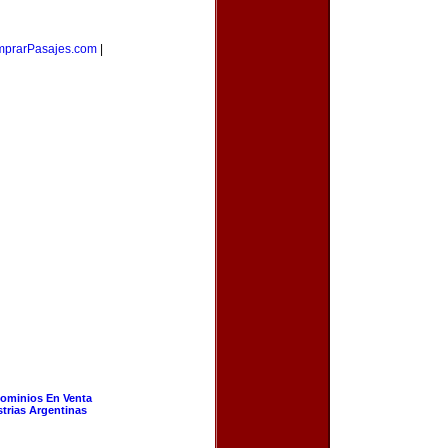
prarPasajes.com
|
ominios En Venta
strias Argentinas