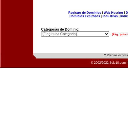
Registro de Dominios
|
Web Hosting
|
D
Dominios Expirados
|
Industrias
|
Indu
Categorías de Dominio:
[Pág. princi
** Precios expre
© 2002/2022 Solo10.com