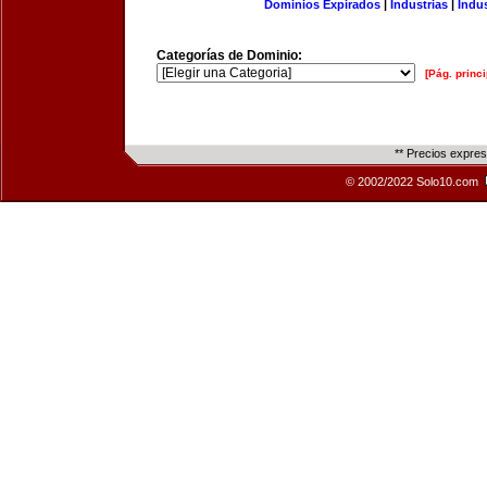
Dominios Expirados
|
Industrias
|
Indu
Categorías de Dominio:
[Pág. princi
** Precios expre
© 2002/2022 Solo10.com