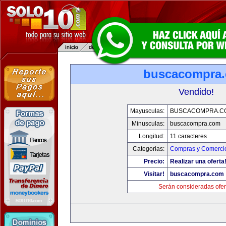
buscacompra
Vendido!
Mayusculas:
BUSCACOMPRA.C
Minusculas:
buscacompra.com
Longitud:
11 caracteres
Categorias:
Compras y Comercio
Precio:
Realizar una oferta
Visitar!
buscacompra.com
Serán consideradas ofer