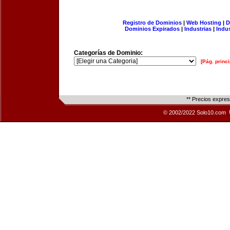
Registro de Dominios
|
Web Hosting
|
D
Dominios Expirados
|
Industrias
|
Indu
Categorías de Dominio:
[Pág. princi
** Precios expre
© 2002/2022 Solo10.com