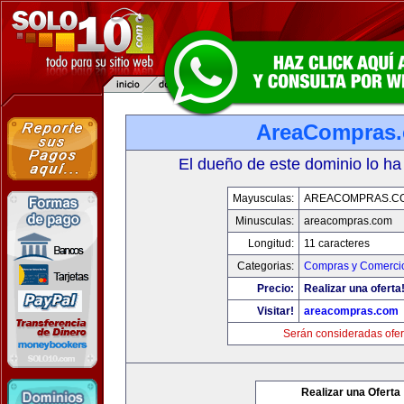
AreaCompras
El dueño de este dominio lo ha
Mayusculas:
AREACOMPRAS.C
Minusculas:
areacompras.com
Longitud:
11 caracteres
Categorias:
Compras y Comercio
Precio:
Realizar una oferta
Visitar!
areacompras.com
Serán consideradas ofer
Realizar una Oferta