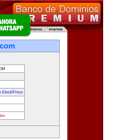
.com
OM
 ElectrÃ³nico
!
tas