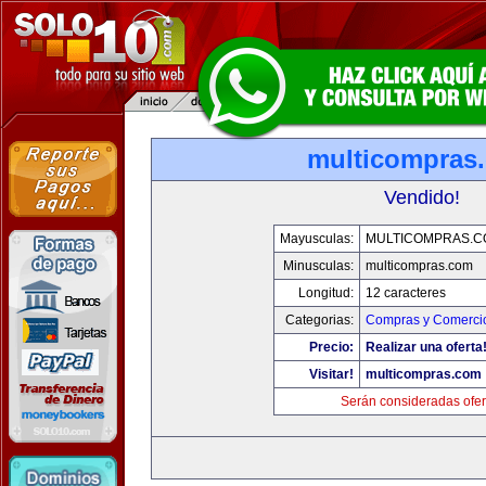
multicompras
Vendido!
Mayusculas:
MULTICOMPRAS.C
Minusculas:
multicompras.com
Longitud:
12 caracteres
Categorias:
Compras y Comercio
Precio:
Realizar una oferta
Visitar!
multicompras.com
Serán consideradas ofer