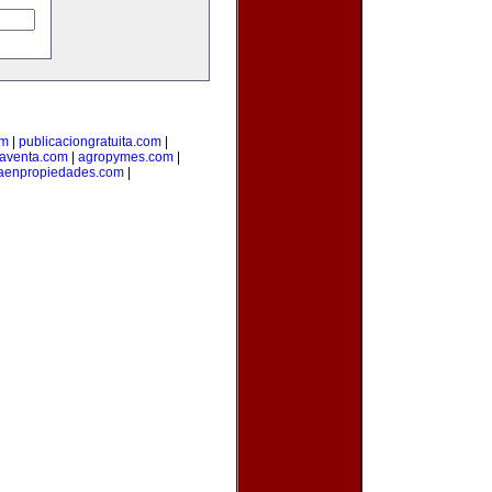
om
|
publicaciongratuita.com
|
aventa.com
|
agropymes.com
|
taenpropiedades.com
|