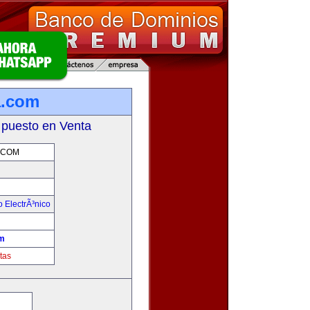
a.com
 puesto en Venta
.COM
 ElectrÃ³nico
!
m
tas