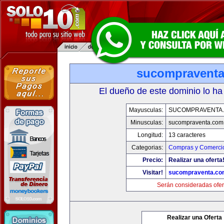
sucompravent
El dueño de este dominio lo ha
Mayusculas:
SUCOMPRAVENTA
Minusculas:
sucompraventa.com
Longitud:
13 caracteres
Categorias:
Compras y Comercio
Precio:
Realizar una oferta
Visitar!
sucompraventa.co
Serán consideradas ofer
Realizar una Oferta