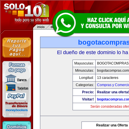
bogotacompra
El dueño de este dominio lo ha
Mayusculas:
BOGOTACOMPRAS
Minusculas:
bogotacompras.com
Longitud:
13 caracteres
Categorias:
Compras y Comercio
Precio:
Realizar una oferta
Visitar!
bogotacompras.co
Serán consideradas ofer
Realizar una Oferta