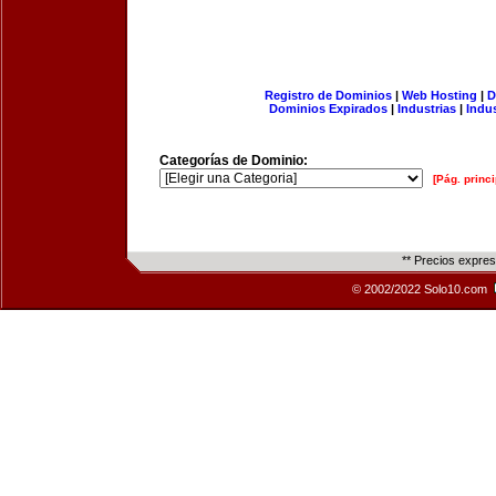
Registro de Dominios
|
Web Hosting
|
D
Dominios Expirados
|
Industrias
|
Indu
Categorías de Dominio:
[Pág. princi
** Precios expre
© 2002/2022 Solo10.com