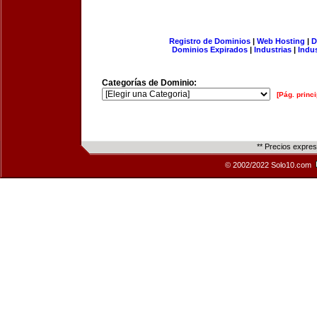
Registro de Dominios
|
Web Hosting
|
D
Dominios Expirados
|
Industrias
|
Indu
Categorías de Dominio:
[Pág. princi
** Precios expre
© 2002/2022 Solo10.com