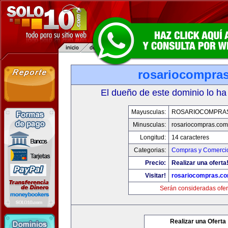
rosariocompra
El dueño de este dominio lo ha
Mayusculas:
ROSARIOCOMPRA
Minusculas:
rosariocompras.com
Longitud:
14 caracteres
Categorias:
Compras y Comercio
Precio:
Realizar una oferta
Visitar!
rosariocompras.c
Serán consideradas ofer
Realizar una Oferta