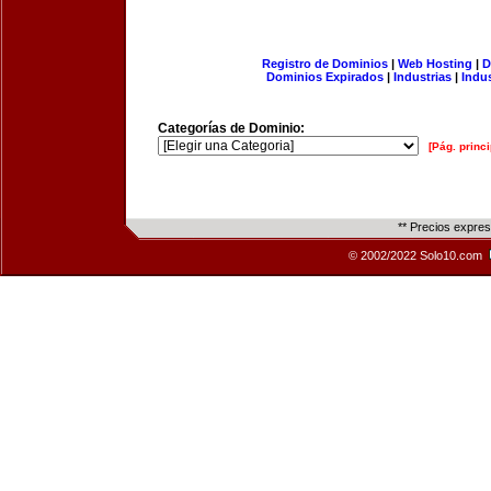
Registro de Dominios
|
Web Hosting
|
D
Dominios Expirados
|
Industrias
|
Indu
Categorías de Dominio:
[Pág. princi
** Precios expre
© 2002/2022 Solo10.com