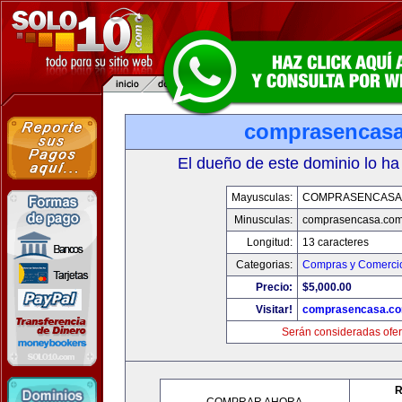
comprasencas
El dueño de este dominio lo ha
Mayusculas:
COMPRASENCASA
Minusculas:
comprasencasa.co
Longitud:
13 caracteres
Categorias:
Compras y Comercio
Precio:
$5,000.00
Visitar!
comprasencasa.c
Serán consideradas ofer
R