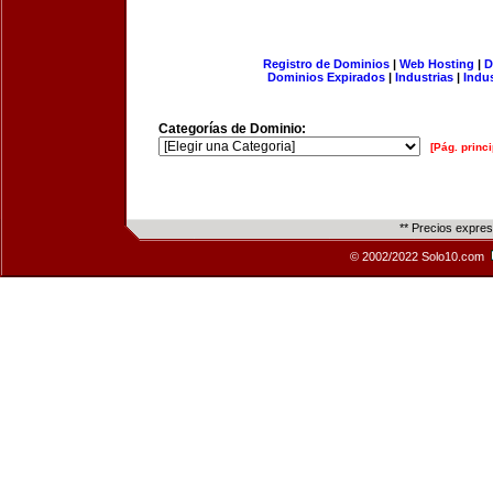
Registro de Dominios
|
Web Hosting
|
D
Dominios Expirados
|
Industrias
|
Indu
Categorías de Dominio:
[Pág. princi
** Precios expre
© 2002/2022 Solo10.com